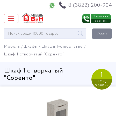
Напишите нам в WhatsApp
8 (3822) 200-904
Заказать
звонок
Окно
Искать
поиска
мебели
Мебель
Шкафы
Шкафы 1-створчатые
Шкаф 1 створчатый "Соренто"
Шкаф 1 створчатый
1
"Соренто"
год
гарантии