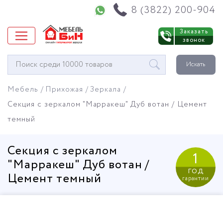
Напишите нам в WhatsApp
8 (3822) 200-904
Заказать
звонок
Окно
Искать
поиска
мебели
Мебель
Прихожая
Зеркала
Секция с зеркалом "Марракеш" Дуб вотан / Цемент
темный
Секция с зеркалом
1
"Марракеш" Дуб вотан /
год
Цемент темный
гарантии