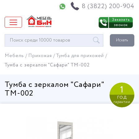
Напишите нам в WhatsApp
8 (3822) 200-904
Заказать
звонок
Окно
Искать
поиска
мебели
Мебель
Прихожая
Тумба для прихожей
Тумба с зеркалом "Сафари" ТМ-002
Тумба с зеркалом "Сафари"
1
ТМ-002
год
гарантии