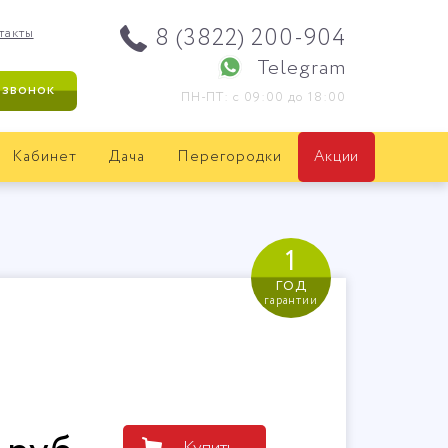
8 (3822) 200-904
такты
Telegram
 звонок
ПН-ПТ: с 09:00 до 18:00
Кабинет
Дача
Перегородки
Акции
1
год
гарантии
Купить