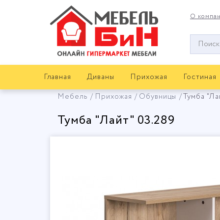
О компа
Окно
поиска
мебели
Главная
Диваны
Прихожая
Гостиная
Мебель
Прихожая
Обувницы
Тумба "Ла
Тумба "Лайт" 03.289