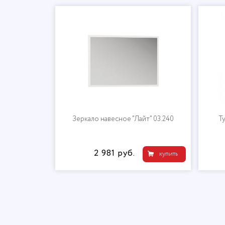
3.292
Зеркало навесное "Лайт" 03.240
Ту
2 981 руб.
купить
купить