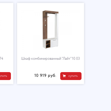
74
Шкаф комбинированный "Лайт" 10.03
Ко
10 919 руб.
13
упить
купить