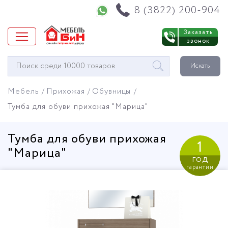
Напишите нам в WhatsApp
8 (3822) 200-904
Заказать
звонок
Окно
Искать
поиска
мебели
Мебель
Прихожая
Обувницы
Тумба для обуви прихожая "Марица"
Тумба для обуви прихожая
1
"Марица"
год
гарантии