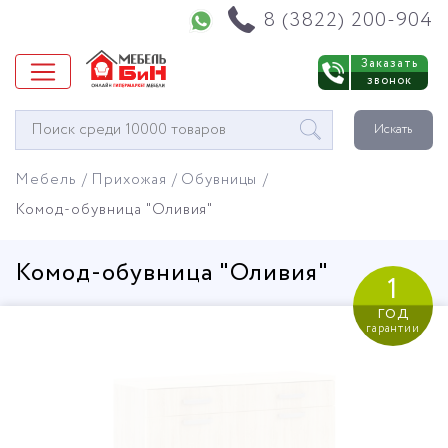
Напишите нам в WhatsApp
8 (3822) 200-904
Заказать
звонок
Окно
Искать
поиска
мебели
Мебель
Прихожая
Обувницы
Комод-обувница "Оливия"
Комод-обувница "Оливия"
1
год
гарантии