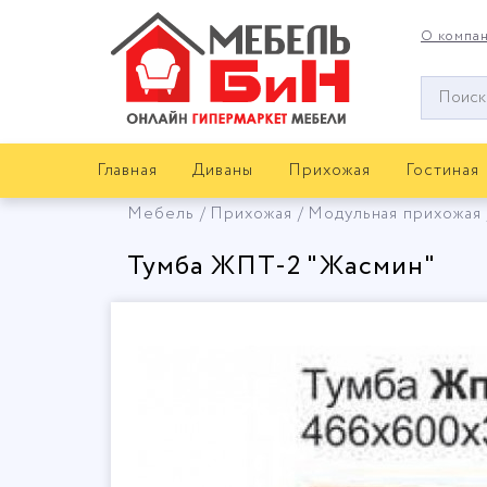
О компа
Окно
поиска
мебели
Главная
Диваны
Прихожая
Гостиная
Мебель
Прихожая
Модульная прихожая
Тумба ЖПТ-2 "Жасмин"