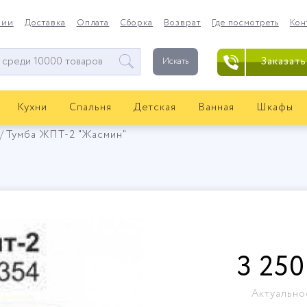
нии
Доставка
Оплата
Сборка
Возврат
Где посмотреть
Кон
Заказать
Искать
Кухни
Спальня
Детская
Ванная
Шкафы
Тумба ЖПТ-2 "Жасмин"
3 250
Актуально