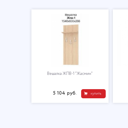
асмин"
Вешалка ЖПВ-1 "Жасмин"
5 104 руб.
купить
купить