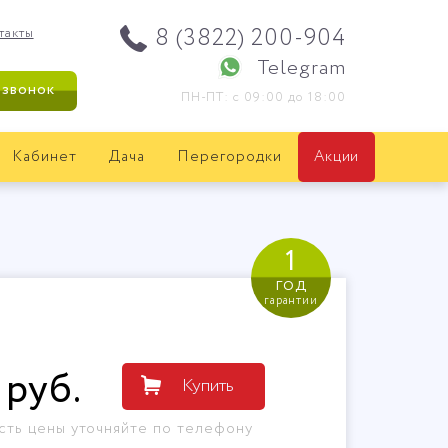
8 (3822) 200-904
такты
Telegram
 звонок
ПН-ПТ: с 09:00 до 18:00
Кабинет
Дача
Перегородки
Акции
1
год
гарантии
руб
.
Купить
сть цены уточняйте по телефону