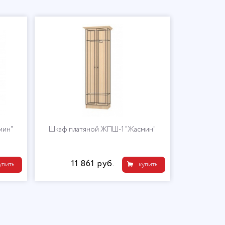
мин"
Шкаф платяной ЖПШ-1 "Жасмин"
11 861 руб.
упить
купить