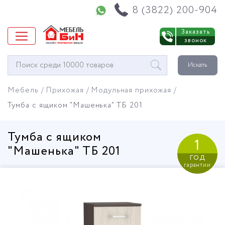
Напишите нам в WhatsApp
8 (3822) 200-904
Заказать
звонок
Окно
Искать
поиска
мебели
Мебель
Прихожая
Модульная прихожая
Тумба с ящиком "Машенька" ТБ 201
Тумба с ящиком
1
"Машенька" ТБ 201
год
гарантии