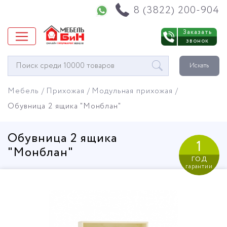
Напишите нам в WhatsApp
8 (3822) 200-904
Заказать
звонок
Окно
Искать
поиска
мебели
Мебель
Прихожая
Модульная прихожая
Обувница 2 ящика "Монблан"
Обувница 2 ящика
1
"Монблан"
год
гарантии