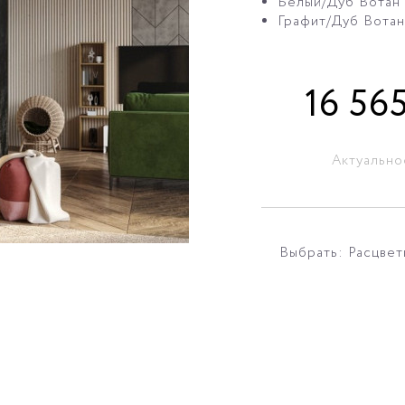
Белый/Дуб Вотан
Графит/Дуб Вотан
16 56
Актуально
Выбрать: Расцвет