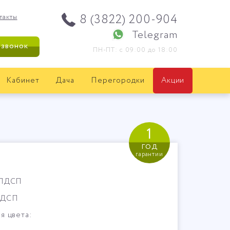
8 (3822) 200-904
такты
Telegram
 звонок
ПН-ПТ: с 09:00 до 18:00
Кабинет
Дача
Перегородки
Акции
1
год
гарантии
 ЛДСП
ЛДСП
я цвета: