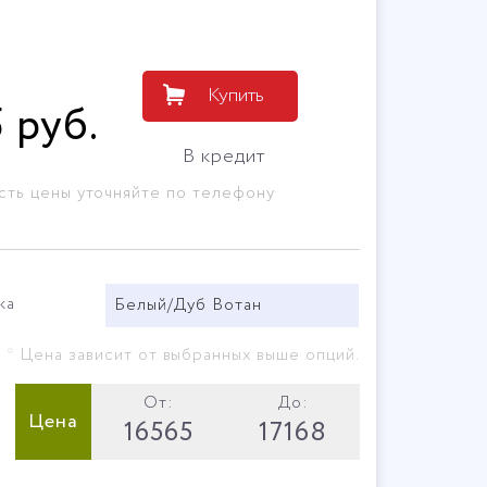
Купить
5
руб
.
В кредит
сть цены уточняйте по телефону
ка
Белый/Дуб Вотан
* Цена зависит от выбранных выше опций.
От:
До:
Цена
16565
17168