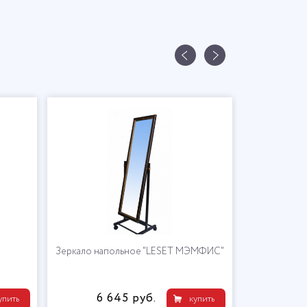
Зеркало напольное "LESET МЭМФИС"
6 645 руб.
упить
купить