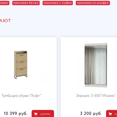
хожая
прихожая белая
прихожая с пуфом
прихожая со шкафам
ПАЮТ
Тумба для обуви "Лофт"
Зеркало З-600 "Италия"
10 399 руб.
3 200 руб.
купить
к