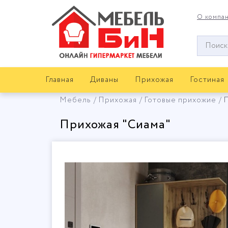
О компа
Окно
поиска
мебели
Главная
Диваны
Прихожая
Гостиная
Мебель
Прихожая
Готовые прихожие
П
Прихожая "Сиама"