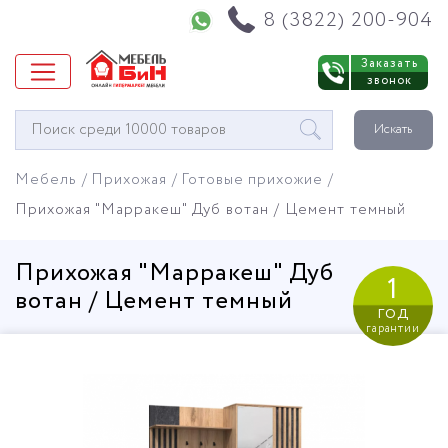
Напишите нам в WhatsApp
8 (3822) 200-904
Заказать
звонок
Окно
Искать
поиска
мебели
Мебель
Прихожая
Готовые прихожие
Прихожая "Марракеш" Дуб вотан / Цемент темный
Прихожая "Марракеш" Дуб
1
вотан / Цемент темный
год
гарантии