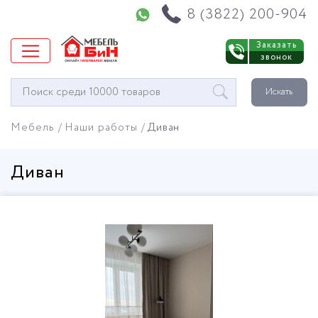
Напишите нам в WhatsApp
8 (3822) 200-904
Заказать
звонок
Окно
Искать
поиска
мебели
Мебель
Наши работы
Диван
Диван