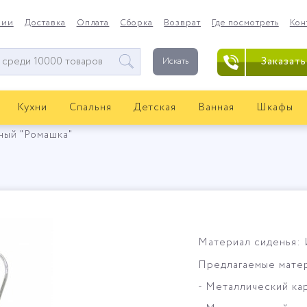
нии
Доставка
Оплата
Сборка
Возврат
Где посмотреть
Кон
Заказать
Искать
Кухни
Спальня
Детская
Ванная
Шкафы
ный "Ромашка"
Материал сиденья: 
Предлагаемые матер
- Металлический кар