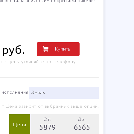
ркас с гальваническим покрытием никель-
руб
.
Купить
сть цены уточняйте по телефону
 исполнения
Эмаль
* Цена зависит от выбранных выше опций.
От:
До:
Цена
5879
6565