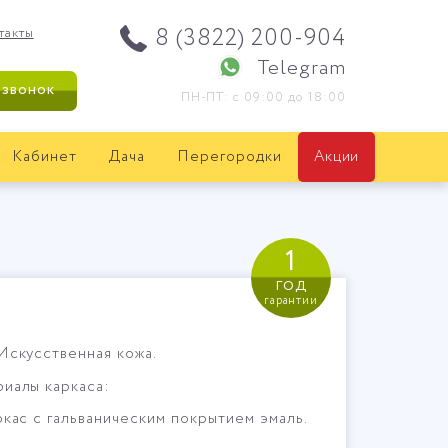
8 (3822) 200-904
такты
Telegram
 звонок
ПН-ПТ: с 09:00 до 18:00
Кабинет
Дача
Перегородки
Акции
1
год
гарантии
Искусственная кожа.
иалы каркаса:
кас с гальваническим покрытием эмаль.