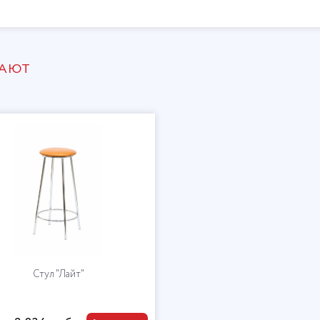
ПАЮТ
Стул "Лайт"