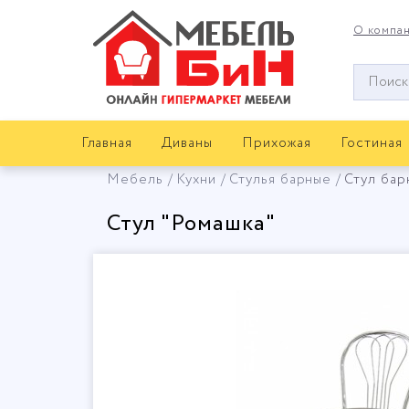
О компа
Окно
поиска
мебели
Главная
Диваны
Прихожая
Гостиная
Мебель
Кухни
Стулья барные
Стул бар
Стул "Ромашка"