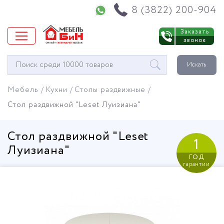
Напишите нам в WhatsApp
8 (3822) 200-904
Заказать
звонок
Окно
Искать
поиска
мебели
Мебель
Кухни
Столы раздвижные
Стол раздвижной "Leset Луизиана"
Стол раздвижной "Leset
1
Луизиана"
год
гарантии