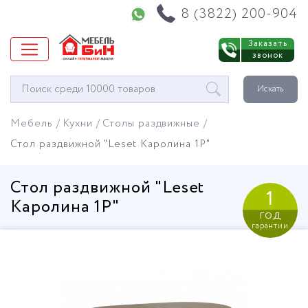
Напишите нам в WhatsApp
8 (3822) 200-904
Заказать
звонок
Окно
Искать
поиска
мебели
Мебель
Кухни
Столы раздвижные
Стол раздвижной "Leset Каролина 1P"
Стол раздвижной "Leset
1
Каролина 1P"
год
гарантии