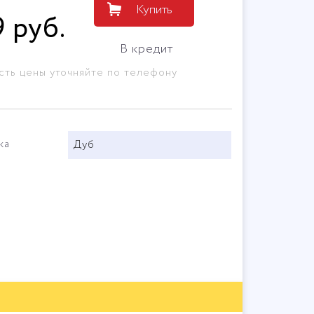
Купить
9
руб
.
В кредит
сть цены уточняйте по телефону
ка
Дуб