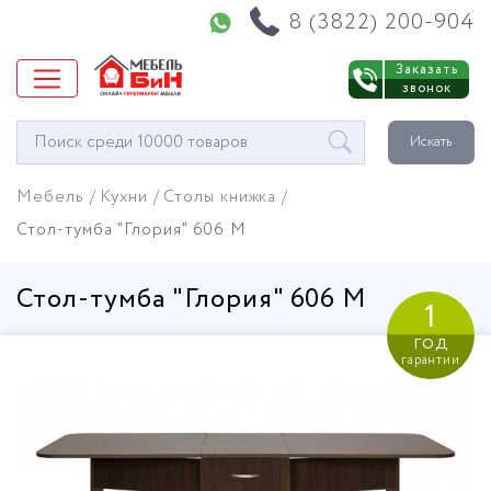
Напишите нам в WhatsApp
8 (3822) 200-904
Заказать
звонок
Окно
Искать
поиска
мебели
Мебель
Кухни
Столы книжка
Стол-тумба "Глория" 606 М
Стол-тумба "Глория" 606 М
1
год
гарантии