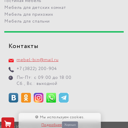
Гостиная мебель
Мебель для детских комнат
Мебель для прихожих
Мебель для спальни
Контакты
mebel-bin@mail.ru
+7 (3822) 200-904
Пн-Пт: с 09:00 до 18:00
Сб., Вс.: выходной
🍪 Мы используем cookies.
Подробнее
Хорошо
© 2026 Интернет-магазин "Мебель БиН" г. Томск