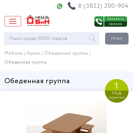
Напишите нам в WhatsApp
8 (3822) 200-904
Заказать
звонок
Окно
Искать
поиска
мебели
Мебель
Кухни
Обеденные группы
Обеденная группа
Обеденная группа
1
год
гарантии