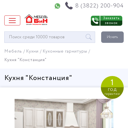
Напишите нам в WhatsApp
8 (3822) 200-904
Заказать
звонок
Окно
Искать
поиска
мебели
Мебель
Кухни
Кухонные гарнитуры
Кухня "Констанция"
Кухня "Констанция"
1
год
гарантии