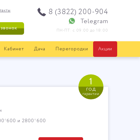
8 (3822) 200-904
такты
Telegram
 звонок
ПН-ПТ: с 09:00 до 18:00
Кабинет
Дача
Перегородки
Акции
1
год
гарантии
м
00*600 и 2800*600