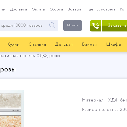
нии
Доставка
Оплата
Сборка
Возврат
Где посмотреть
Кон
Заказать
Искать
Кухни
Спальня
Детская
Ванная
Шкафы
ративная панель ХДФ, розы
 розы
Материал : ХДФ 6м
Размер полотна: 20