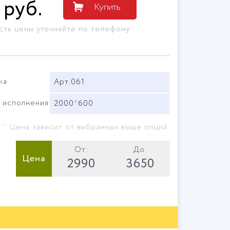
руб
.
Купить
сть цены уточняйте по телефону
ка
Арт.061
 исполнения
2000*600
* Цена зависит от выбранных выше опций.
От:
До:
Цена
2990
3650