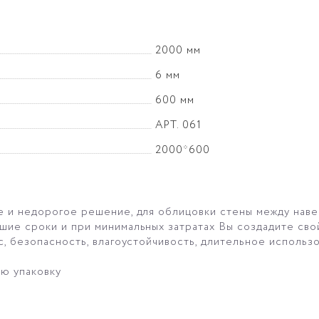
2000 мм
6 мм
600 мм
АРТ. 061
2000*600
е и недорогое решение, для облицовки стены между нав
шие сроки и при минимальных затратах Вы создадите св
с, безопасность, влагоустойчивость, длительное использ
ую упаковку