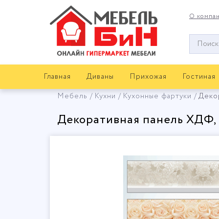
О компа
Окно
поиска
мебели
Главная
Диваны
Прихожая
Гостиная
Мебель
Кухни
Кухонные фартуки
Деко
Декоративная панель ХДФ,