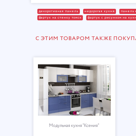
декоротивная панель
недорогая кухня
панель 
фартук на стенку томск
фартук с рисунком на кух
С ЭТИМ ТОВАРОМ ТАКЖЕ ПОКУ
Модульная кухня "Ксения"