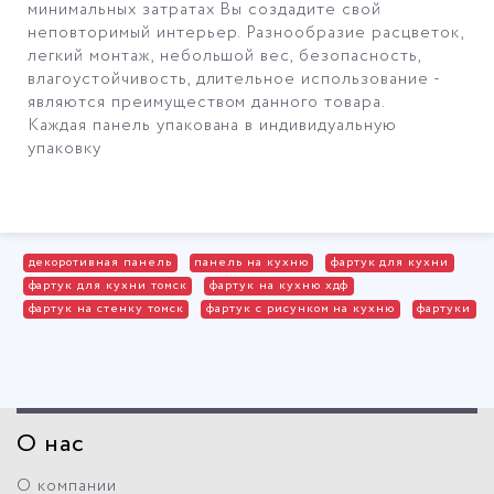
минимальных затратах Вы создадите свой
неповторимый интерьер. Разнообразие расцветок,
легкий монтаж, небольшой вес, безопасность,
влагоустойчивость, длительное использование -
являются преимуществом данного товара.
Каждая панель упакована в индивидуальную
упаковку
декоротивная панель
панель на кухню
фартук для кухни
фартук для кухни томск
фартук на кухню хдф
фартук на стенку томск
фартук с рисунком на кухню
фартуки
О нас
О компании