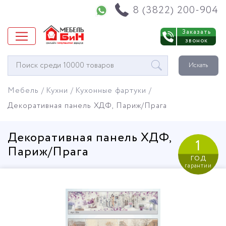
Напишите нам в WhatsApp
8 (3822) 200-904
Заказать
звонок
Окно
Искать
поиска
мебели
Мебель
Кухни
Кухонные фартуки
Декоративная панель ХДФ, Париж/Прага
Декоративная панель ХДФ,
1
Париж/Прага
год
гарантии