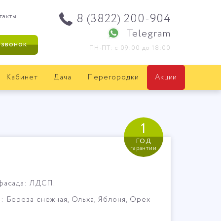
8 (3822) 200-904
такты
Telegram
 звонок
ПН-ПТ: с 09:00 до 18:00
Кабинет
Дача
Перегородки
Акции
1
год
гарантии
фасада: ЛДСП.
: Береза снежная, Ольха, Яблоня, Орех