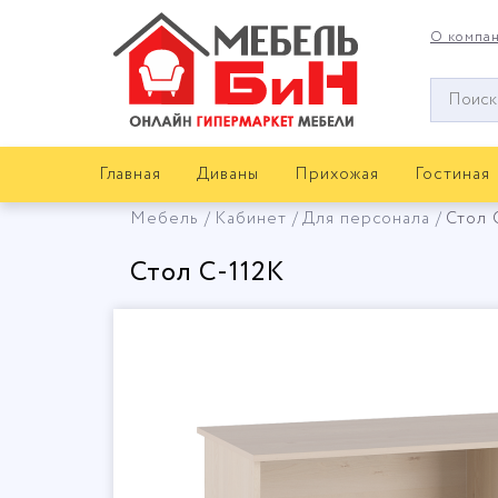
О компа
Окно
поиска
мебели
Главная
Диваны
Прихожая
Гостиная
Мебель
Кабинет
Для персонала
Стол 
Стол С-112К