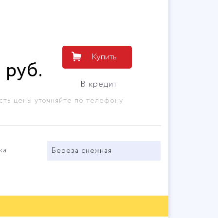
Купить
1
руб
.
В кредит
сть цены уточняйте по телефону
ка
Береза снежная