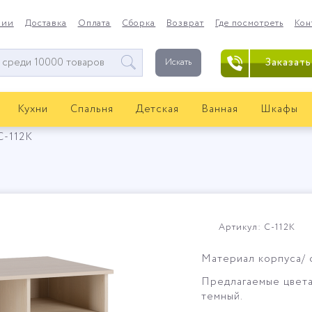
нии
Доставка
Оплата
Сборка
Возврат
Где посмотреть
Кон
Заказать
Искать
Кухни
Спальня
Детская
Ванная
Шкафы
С-112К
Артикул: С-112К
Материал корпуса/ 
Предлагаемые цвета
темный.