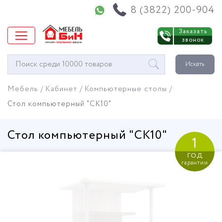
Напишите нам в WhatsApp
8 (3822) 200-904
Заказать
звонок
Окно
Искать
поиска
мебели
Мебель
Кабинет
Компьютерные столы
Стол компьютерный "СК10"
Стол компьютерный "СК10"
1
год
гарантии