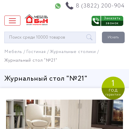
Напишите нам в WhatsApp
8 (3822) 200-904
Заказать
звонок
Окно
Искать
поиска
мебели
Мебель
Гостиная
Журнальные столики
Журнальный стол "№21"
Журнальный стол "№21"
1
год
гарантии