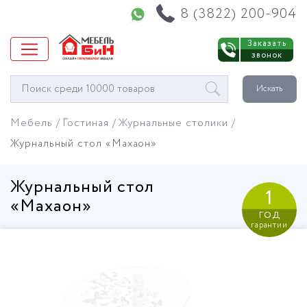
Напишите нам в WhatsApp
8 (3822) 200-904
Заказать
звонок
Окно
Искать
поиска
мебели
Мебель
Гостиная
Журнальные столики
Журнальный стол «Махаон»
Журнальный стол
1
«Махаон»
год
гарантии