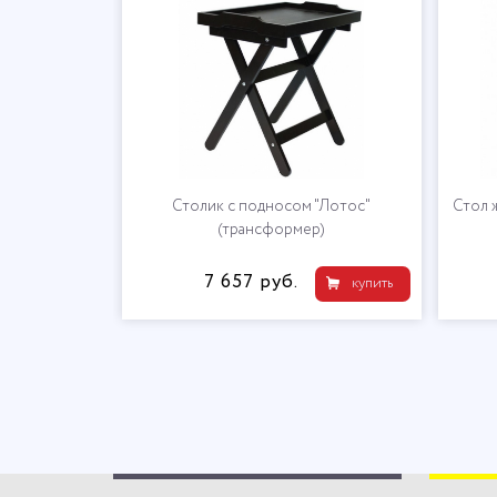
 27 "ИЛ-103"
Столик с подносом "Лотос"
Стол 
(трансформер)
7 657 руб.
купить
купить