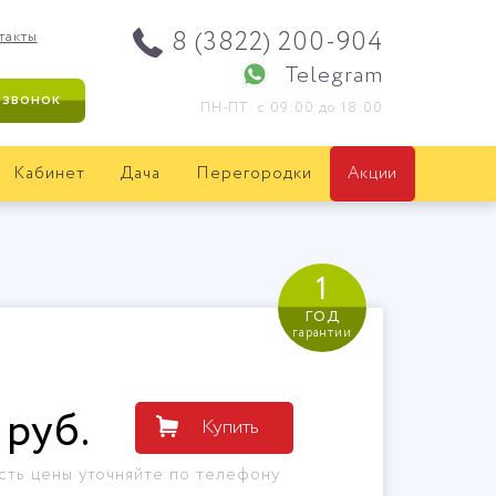
8 (3822) 200-904
такты
Telegram
 звонок
ПН-ПТ: с 09:00 до 18:00
Кабинет
Дача
Перегородки
Акции
1
год
гарантии
руб
.
Купить
сть цены уточняйте по телефону