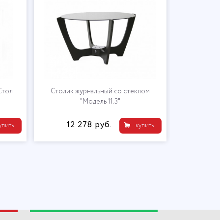
Стол
Столик журнальный со стеклом
"Модель 11.3"
12 278 руб.
упить
купить