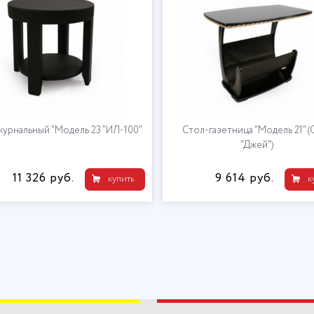
журнальный "Модель 23 "ИЛ-100"
Стол-газетница "Модель 21" (
"Джей")
11 326 руб.
9 614 руб.
купить
к