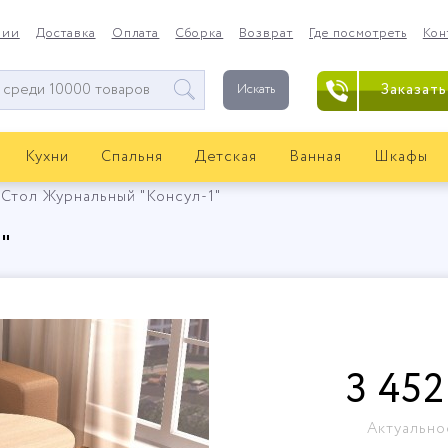
нии
Доставка
Оплата
Сборка
Возврат
Где посмотреть
Кон
Заказать
Искать
Кухни
Спальня
Детская
Ванная
Шкафы
Стол Журнальный "Консул-1"
"
3 452
Актуально