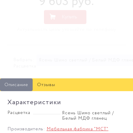
9 603
руб
.
Купить
Актуальность цены уточняйте по телефону
Выбрать:
Ясень Шимо светлый / Белый МДФ глян
Расцветка
Описание
Отзывы
Характеристики
Расцветка
Ясень Шимо светлый /
Белый МДФ глянец
Производитель:
Мебельная фабрика "МСТ"