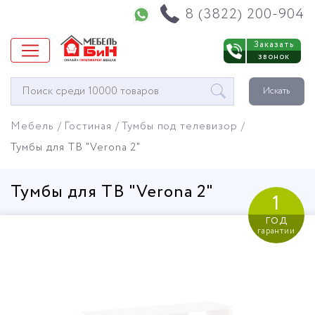
Напишите нам в WhatsApp
8 (3822) 200-904
Заказать
звонок
Окно
Искать
поиска
мебели
Мебель
Гостиная
Тумбы под телевизор
Тумбы для ТВ "Verona 2"
Тумбы для ТВ "Verona 2"
1
год
гарантии