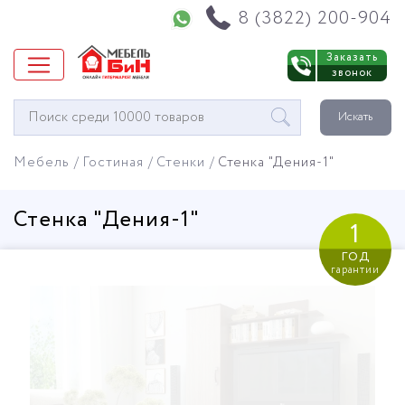
Напишите нам в WhatsApp
8 (3822) 200-904
Заказать
звонок
Окно
Искать
поиска
мебели
Мебель
Гостиная
Стенки
Стенка "Дения-1"
Стенка "Дения-1"
1
год
гарантии