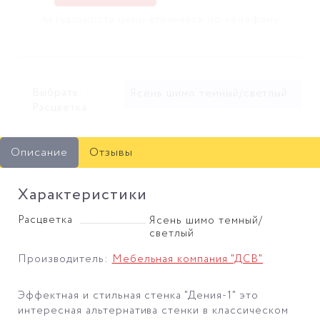
Актуальность цены уточняйте по телефону
Выбрать:
Ясень шимо темный/светлый
Расцветка
Описание
Отзывы
Характеристики
Расцветка
Ясень шимо темный/
светлый
Производитель:
Мебельная компания "ДСВ"
Эффектная и стильная стенка "Дения-1" это
интересная альтернатива стенки в классическом