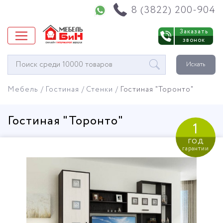
Напишите нам в WhatsApp
8 (3822) 200-904
Заказать
звонок
Окно
Искать
поиска
мебели
Мебель
Гостиная
Стенки
Гостиная "Торонто"
Гостиная "Торонто"
1
год
гарантии