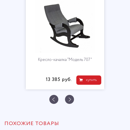
дель 707"
Кресло-глайдер "Мо
21 800 руб.
купить
ПОХОЖИЕ ТОВАРЫ