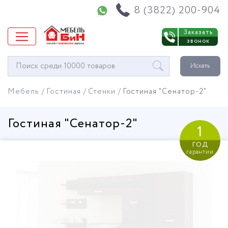
Напишите нам в WhatsApp
8 (3822) 200-904
Заказать
звонок
Окно
Искать
поиска
мебели
Мебель
Гостиная
Стенки
Гостиная "Сенатор-2"
Гостиная "Сенатор-2"
1
год
гарантии