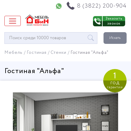
Напишите нам в WhatsApp
8 (3822) 200-904
Заказать
звонок
Окно
Искать
поиска
мебели
Мебель
Гостиная
Стенки
Гостиная "Альфа"
Гостиная "Альфа"
1
год
гарантии