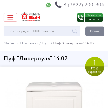
Напишите нам в WhatsApp
8 (3822) 200-904
Заказать
звонок
Окно
Искать
поиска
мебели
Мебель
Гостиная
Пуф
Пуф "Ливерпуль" 14.02
Пуф "Ливерпуль" 14.02
1
год
гарантии