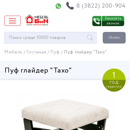
Напишите нам в WhatsApp
8 (3822) 200-904
Заказать
звонок
Окно
Искать
поиска
мебели
Мебель
Гостиная
Пуф
Пуф глайдер "Тахо"
Пуф глайдер "Тахо"
1
год
гарантии