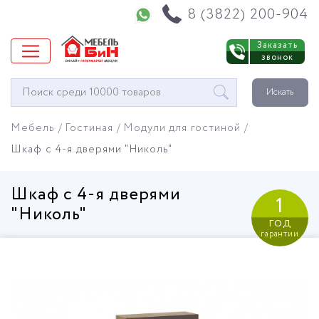
Напишите нам в WhatsApp
8 (3822) 200-904
Заказать
звонок
Окно
Искать
поиска
мебели
Мебель
Гостиная
Модули для гостиной
Шкаф с 4-я дверями "Николь"
Шкаф с 4-я дверями
1
"Николь"
год
гарантии