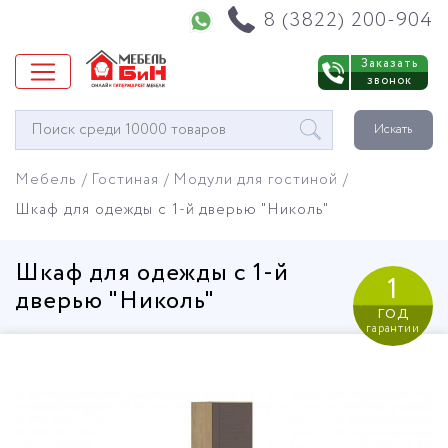
Напишите нам в WhatsApp
8 (3822) 200-904
Заказать
звонок
Окно
Искать
поиска
мебели
Мебель
Гостиная
Модули для гостиной
Шкаф для одежды с 1-й дверью "Николь"
Шкаф для одежды с 1-й
1
дверью "Николь"
год
гарантии