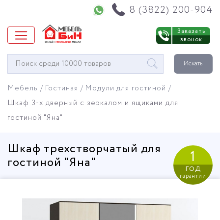
Напишите нам в WhatsApp
8 (3822) 200-904
Заказать
звонок
Окно
Искать
поиска
мебели
Мебель
Гостиная
Модули для гостиной
Шкаф 3-х дверный с зеркалом и ящиками для
гостиной "Яна"
Шкаф трехстворчатый для
1
гостиной "Яна"
год
гарантии