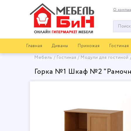
О компа
Окно
поиска
мебели
Главная
Диваны
Прихожая
Гостиная
Мебель
Гостиная
Модули для гостиной
Горка №1 Шкаф №2 "Рамоч