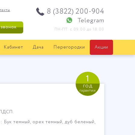
8 (3822) 200-904
такты
Telegram
 звонок
ПН-ПТ: с 09:00 до 18:00
Кабинет
Дача
Перегородки
Акции
1
год
гарантии
 ЛДСП.
 Бук темный, орех темный, дуб беленый,