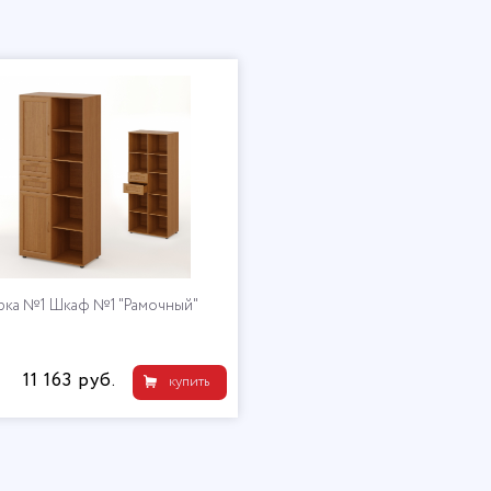
рка №1 Шкаф №1 "Рамочный"
11 163 руб.
купить