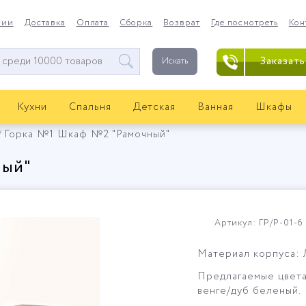
нии
Доставка
Оплата
Сборка
Возврат
Где посмотреть
Кон
Заказать
Искать
Кухни
Спальня
Детская
Ванная
Шкафы
Горка №1 Шкаф №2 "Рамочный"
ный"
Артикул: ГР/Р-01-б
Материал корпуса:
Предлагаемые цвета:
венге/дуб беленый.