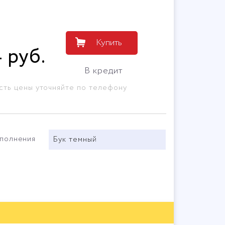
Купить
4
руб
.
В кредит
сть цены уточняйте по телефону
сполнения
Бук темный