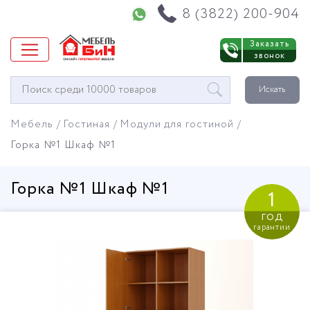
Напишите нам в WhatsApp
8 (3822) 200-904
Заказать
звонок
Окно
Искать
поиска
мебели
Мебель
Гостиная
Модули для гостиной
Горка №1 Шкаф №1
Горка №1 Шкаф №1
1
год
гарантии