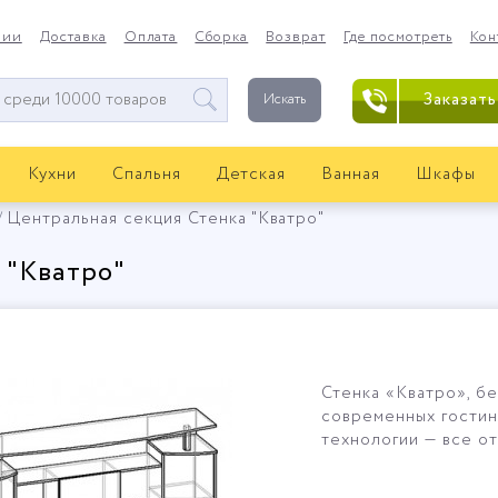
нии
Доставка
Оплата
Сборка
Возврат
Где посмотреть
Кон
Заказать
Искать
Кухни
Спальня
Детская
Ванная
Шкафы
Центральная секция Стенка "Кватро"
 "Кватро"
Стенка «Кватро», б
современных гостин
технологии — все о