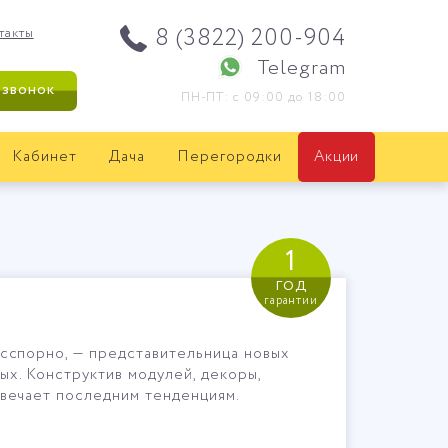
8 (3822) 200-904
такты
Telegram
 звонок
ПН-ПТ: с 09:00 до 18:00
Кабинет
Дача
Перегородки
Акции
1
год
гарантии
есспорно, — представительница новых
ых. Конструктив модулей, декоры,
твечает последним тенденциям.