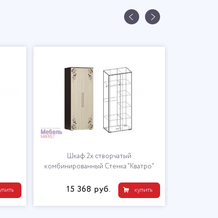
Шкаф 2х створчатый
Пенал бел
комбинированный Стенка "Кватро"
15 368 руб.
9 
упить
купить