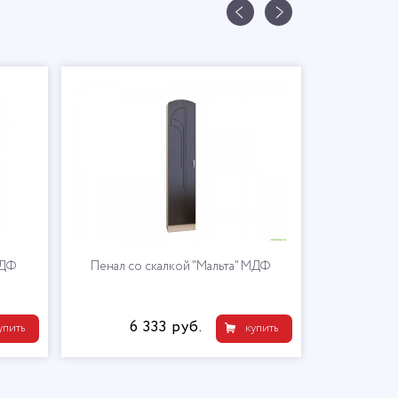
МДФ
Пенал со скалкой "Мальта" МДФ
6 333 руб.
упить
купить