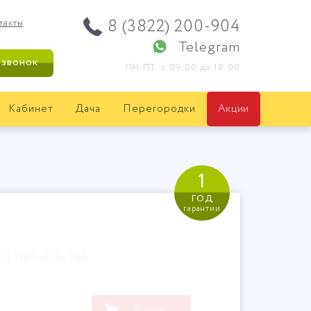
8 (3822) 200-904
такты
Telegram
 звонок
ПН-ПТ: с 09:00 до 18:00
Кабинет
Дача
Перегородки
Акции
1
год
гарантии
Г) 1168х670х380
Купить