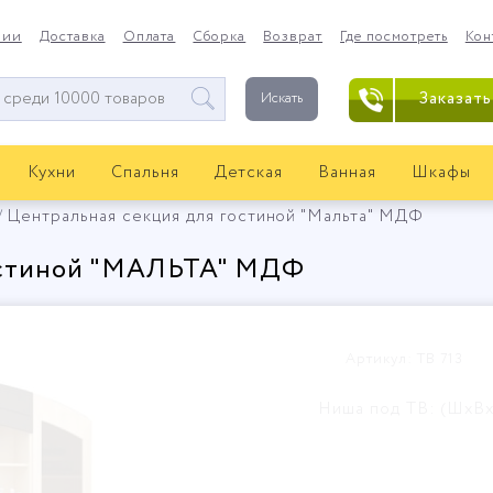
нии
Доставка
Оплата
Сборка
Возврат
Где посмотреть
Кон
Заказать
Искать
Кухни
Спальня
Детская
Ванная
Шкафы
Центральная секция для гостиной "Мальта" МДФ
гостиной "МАЛЬТА" МДФ
Артикул: ТВ 713
Ниша под ТВ: (ШхВх