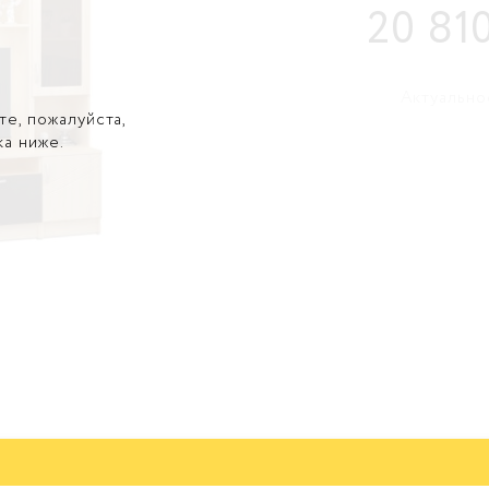
20 81
Актуально
те, пожалуйста,
ка ниже.