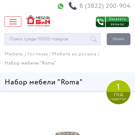
Напишите нам в WhatsApp
8 (3822) 200-904
Заказать
звонок
Окно
Искать
поиска
мебели
Мебель
Гостиная
Мебель из ротанга
Набор мебели "Roma"
Набор мебели "Roma"
1
год
гарантии