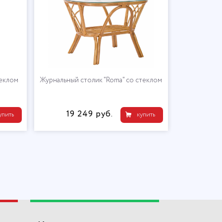
теклом
Журнальный столик "Roma" со стеклом
19 249 руб.
упить
купить