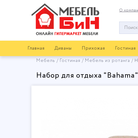
О компа
Окно
поиска
мебели
Главная
Диваны
Прихожая
Гостиная
Мебель
Гостиная
Мебель из ротанга
Н
Набор для отдыха "Bahama