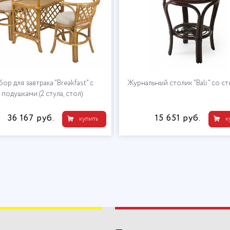
ор для завтрака "Breakfast" с
Журнальный столик "Bali " со с
подушками (2 стула, стол)
36 167 руб.
15 651 руб.
купить
к