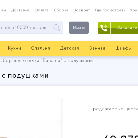
нии
Доставка
Оплата
Сборка
Возврат
Где посмотреть
Кон
Заказать
Искать
Кухни
Спальня
Детская
Ванная
Шкафы
абор для отдыха "Bahama" с подушками
" с подушками
Предлагаемые цвета