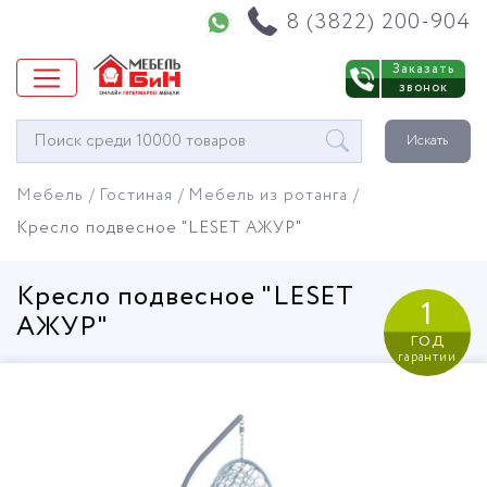
Напишите нам в WhatsApp
8 (3822) 200-904
Заказать
звонок
Окно
Искать
поиска
мебели
Мебель
Гостиная
Мебель из ротанга
Кресло подвесное "LESET АЖУР"
Кресло подвесное "LESET
1
АЖУР"
год
гарантии