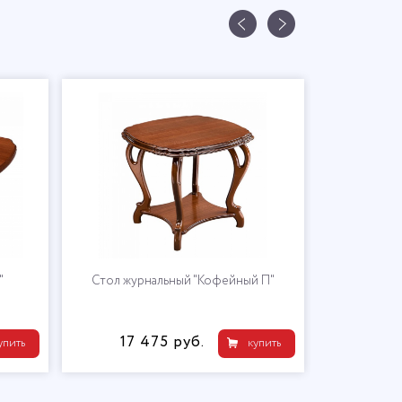
"
Стол журнальный "Кофейный П"
17 475 руб.
упить
купить