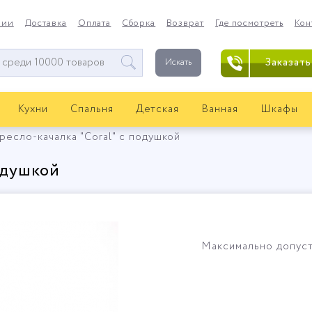
нии
Доставка
Оплата
Сборка
Возврат
Где посмотреть
Кон
Заказать
Искать
Кухни
Спальня
Детская
Ванная
Шкафы
ресло-качалка "Coral" с подушкой
одушкой
Максимально допусти