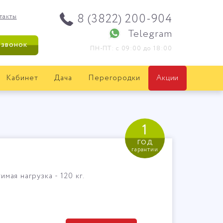
8 (3822) 200-904
такты
Telegram
 звонок
ПН-ПТ: с 09:00 до 18:00
Кабинет
Дача
Перегородки
Акции
1
год
гарантии
мая нагрузка - 120 кг.