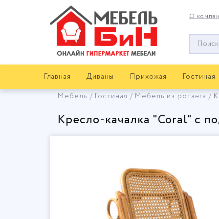
О компа
Окно
поиска
мебели
Главная
Диваны
Прихожая
Гостиная
Мебель
Гостиная
Мебель из ротанга
К
Кресло-качалка "Coral" с п