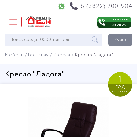
Напишите нам в WhatsApp
8 (3822) 200-904
Заказать
звонок
Окно
Искать
поиска
мебели
Мебель
Гостиная
Кресла
Кресло "Ладога"
Кресло "Ладога"
1
год
гарантии