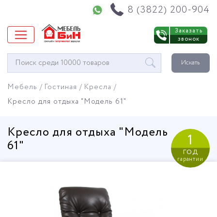
Напишите нам в WhatsApp
8 (3822) 200-904
Заказать
звонок
Окно
Искать
поиска
мебели
Мебель
Гостиная
Кресла
Кресло для отдыха "Модель 61"
Кресло для отдыха "Модель
1
61"
год
гарантии