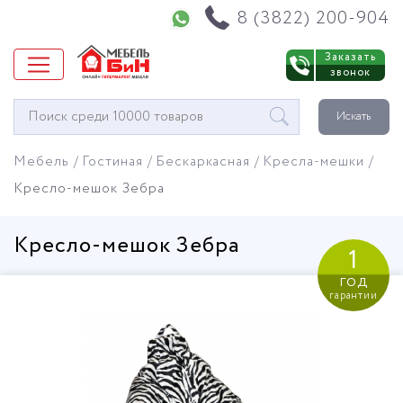
Напишите нам в WhatsApp
8 (3822) 200-904
Заказать
звонок
Окно
Искать
поиска
мебели
Мебель
Гостиная
Бескаркасная
Кресла-мешки
Кресло-мешок Зебра
Кресло-мешок Зебра
1
год
гарантии