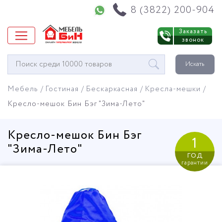
Напишите нам в WhatsApp
8 (3822) 200-904
Заказать
звонок
Окно
Искать
поиска
мебели
Мебель
Гостиная
Бескаркасная
Кресла-мешки
Кресло-мешок Бин Бэг "Зима-Лето"
Кресло-мешок Бин Бэг
1
"Зима-Лето"
год
гарантии