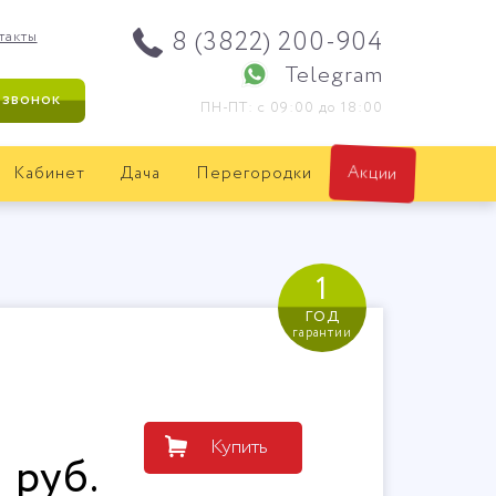
8 (3822) 200-904
такты
Telegram
 звонок
ПН-ПТ: с 09:00 до 18:00
Кабинет
Дача
Перегородки
Акции
1
год
гарантии
Купить
1
руб
.