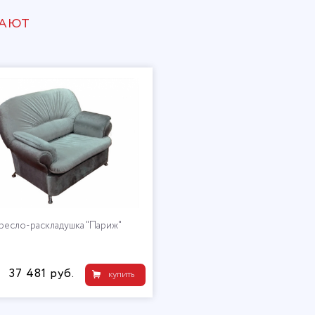
ПАЮТ
ресло-раскладушка "Париж"
37 481 руб.
купить