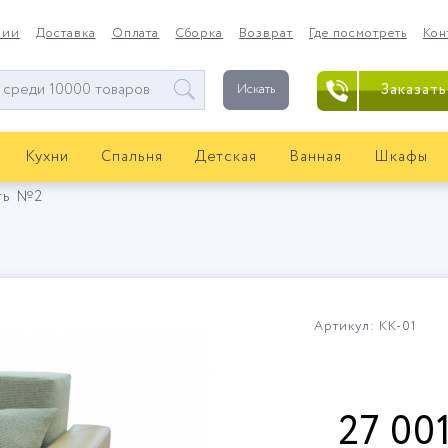
нии
Доставка
Оплата
Сборка
Возврат
Где посмотреть
Кон
Заказать
Искать
Кухни
Спальня
Детская
Ванная
Шкафы
ть №2
Артикул: КК-01
27 00