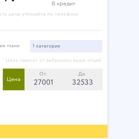
В кредит
сть цены уточняйте по телефону
ия ткани
1 категория
* Цена зависит от выбранных выше опций.
От:
До:
Цена
27001
32533