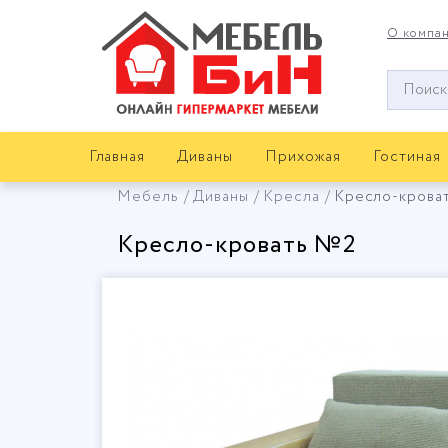
О компа
Окно
поиска
мебели
Главная
Диваны
Прихожая
Гостиная
Мебель
Диваны
Кресла
Кресло-крова
Кресло-кровать №2