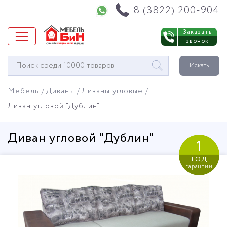
Напишите нам в WhatsApp
8 (3822) 200-904
Заказать
звонок
Окно
Искать
поиска
мебели
Мебель
Диваны
Диваны угловые
Диван угловой "Дублин"
Диван угловой "Дублин"
1
год
гарантии